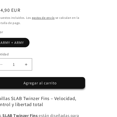
ecio
84,90 EUR
bitual
uestos incluidos. Los
gastos de envío
se calculan en la
talla de pago.
or
ARMY + ARMY
ntidad
Reducir
Aumentar
cantidad
cantidad
para
para
Agregar al carrito
Quillas
Quillas
SLAB
SLAB
TWINZER
TWINZER
illas SLAB Twinzer Fins – Velocidad,
+
+
ntrol y libertad total
CANARDS
CANARDS
-
-
s
SLAB Twinzer Fins
están diseñadas para
Army
Army