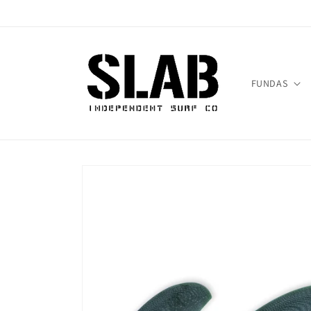
Ir
directamente
al contenido
FUNDAS
Ir
directamente
a la
información
del producto