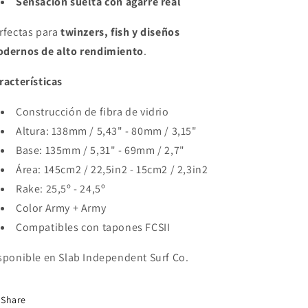
Sensación suelta con agarre real
rfectas para
twinzers, fish y diseños
dernos de alto rendimiento
.
racterísticas
Construcción de fibra de vidrio
Altura: 138mm / 5,43" - 80mm / 3,15"
Base: 135mm / 5,31" - 69mm / 2,7"
Área: 145cm2 / 22,5in2 - 15cm2 / 2,3in2
Rake: 25,5º - 24,5º
Color Army + Army
Compatibles con tapones FCSII
sponible en Slab Independent Surf Co.
Share