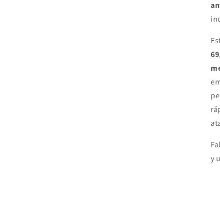
an
in
Es
69
me
em
pe
rá
at
Fa
y 