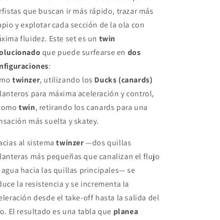
-
-
rfistas que buscan ir más rápido, trazar más
2
2
mpio y explotar cada sección de la ola con
Tabs
Tabs
xima fluidez. Este set es un
twin
Clic
Clic
olucionado
que puede surfearse en
dos
nfiguraciones
:
omo
twinzer
, utilizando los
Ducks (canards)
lanteros para máxima aceleración y control,
 como
twin
, retirando los canards para una
nsación más suelta y skatey.
acias al sistema
twinzer
—dos quillas
lanteras más pequeñas que canalizan el flujo
 agua hacia las quillas principales— se
duce la resistencia y se incrementa la
eleración desde el take-off hasta la salida del
ro. El resultado es una tabla que
planea