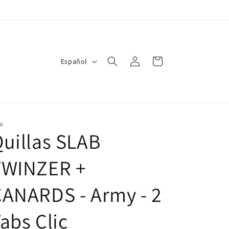
Iniciar
I
Carrito
Español
sesión
d
i
o
m
AB
uillas SLAB
a
TWINZER +
ANARDS - Army - 2
abs Clic