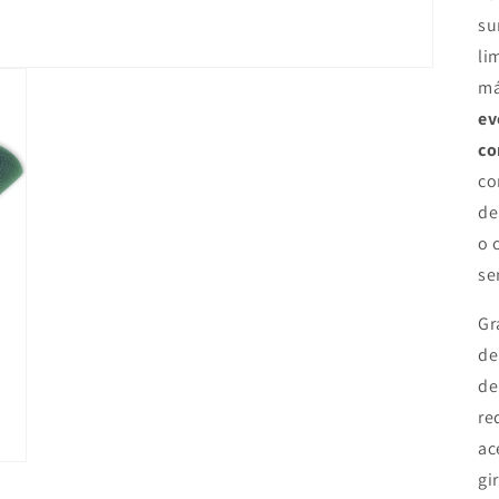
su
li
má
ev
co
c
de
o
se
Gr
de
de
re
ac
gi