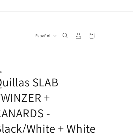
Iniciar
I
Carrito
Español
sesión
d
i
o
m
AB
uillas SLAB
a
TWINZER +
CANARDS -
lack/White + White