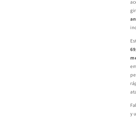
ac
gi
an
in
Es
69
me
em
pe
rá
at
Fa
y 