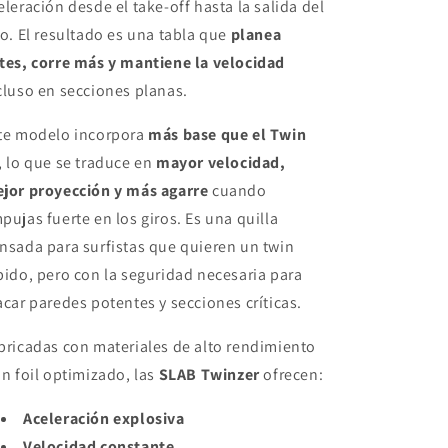
eleración desde el take-off hasta la salida del
ro. El resultado es una tabla que
planea
tes, corre más y mantiene la velocidad
cluso en secciones planas.
te modelo incorpora
más base que el Twin
, lo que se traduce en
mayor velocidad,
jor proyección y más agarre
cuando
pujas fuerte en los giros. Es una quilla
nsada para surfistas que quieren un twin
pido, pero con la seguridad necesaria para
acar paredes potentes y secciones críticas.
bricadas con materiales de alto rendimiento
un foil optimizado, las
SLAB Twinzer
ofrecen:
Aceleración explosiva
Velocidad constante