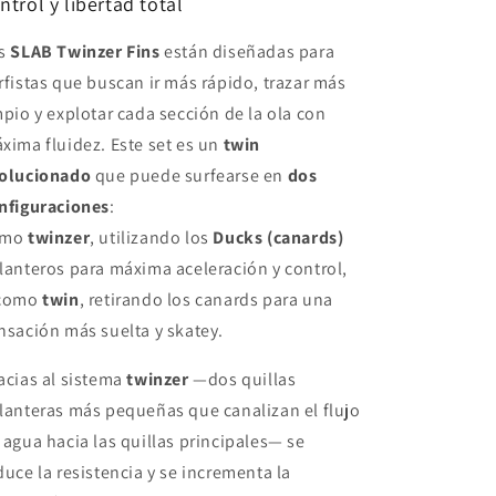
ntrol y libertad total
CANARDS
CANARDS
-
-
s
SLAB Twinzer Fins
están diseñadas para
Black/White
Black/White
+
+
rfistas que buscan ir más rápido, trazar más
White
White
mpio y explotar cada sección de la ola con
-
-
xima fluidez. Este set es un
twin
2
2
Tabs
Tabs
olucionado
que puede surfearse en
dos
Clic
Clic
nfiguraciones
:
omo
twinzer
, utilizando los
Ducks (canards)
lanteros para máxima aceleración y control,
 como
twin
, retirando los canards para una
nsación más suelta y skatey.
acias al sistema
twinzer
—dos quillas
lanteras más pequeñas que canalizan el flujo
 agua hacia las quillas principales— se
duce la resistencia y se incrementa la