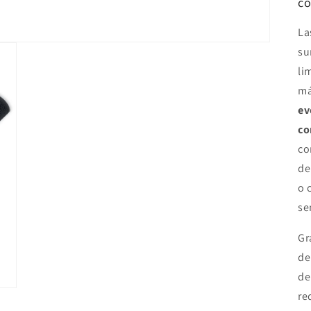
co
La
su
li
má
ev
co
c
de
o
se
Gr
de
de
re