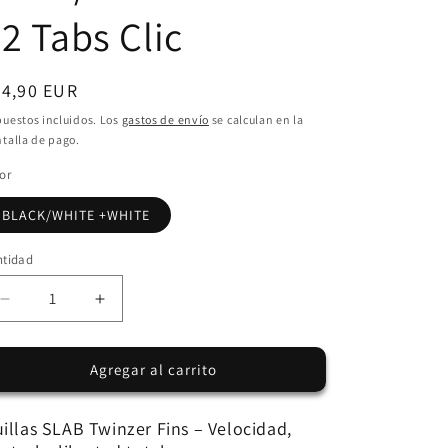
 2 Tabs Clic
ecio
84,90 EUR
bitual
uestos incluidos. Los
gastos de envío
se calculan en la
talla de pago.
or
BLACK/WHITE +WHITE
ntidad
Reducir
Aumentar
cantidad
cantidad
para
para
Agregar al carrito
Quillas
Quillas
SLAB
SLAB
TWINZER
TWINZER
illas SLAB Twinzer Fins – Velocidad,
+
+