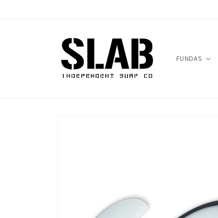
Ir
directamente
al contenido
FUNDAS
Ir
directamente
a la
información
del producto