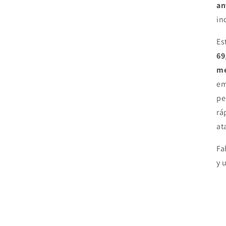
an
in
Es
69
me
em
pe
rá
at
Fa
y 