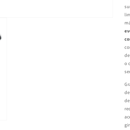
su
li
má
ev
co
c
de
o
se
Gr
de
de
re
ac
gi