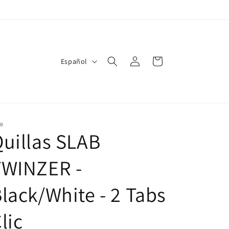
Iniciar
I
Carrito
Español
sesión
d
i
o
m
AB
uillas SLAB
a
TWINZER -
lack/White - 2 Tabs
lic