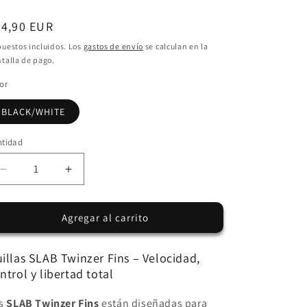
ecio
64,90 EUR
bitual
uestos incluidos. Los
gastos de envío
se calculan en la
talla de pago.
or
BLACK/WHITE
ntidad
Reducir
Aumentar
cantidad
cantidad
para
para
Agregar al carrito
Quillas
Quillas
SLAB
SLAB
TWINZER
TWINZER
illas SLAB Twinzer Fins – Velocidad,
-
-
ntrol y libertad total
Black/White
Black/White
-
-
s
SLAB Twinzer Fins
están diseñadas para
2
2