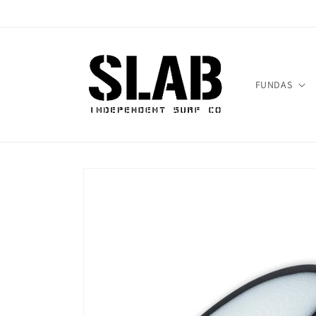
Ir
directamente
al contenido
FUNDAS
Ir
directamente
a la
información
del producto