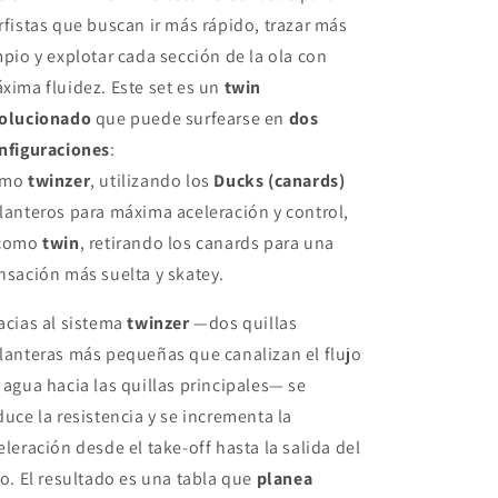
Tabs
Tabs
rfistas que buscan ir más rápido, trazar más
Clic
Clic
mpio y explotar cada sección de la ola con
xima fluidez. Este set es un
twin
olucionado
que puede surfearse en
dos
nfiguraciones
:
omo
twinzer
, utilizando los
Ducks (canards)
lanteros para máxima aceleración y control,
 como
twin
, retirando los canards para una
nsación más suelta y skatey.
acias al sistema
twinzer
—dos quillas
lanteras más pequeñas que canalizan el flujo
 agua hacia las quillas principales— se
duce la resistencia y se incrementa la
eleración desde el take-off hasta la salida del
ro. El resultado es una tabla que
planea