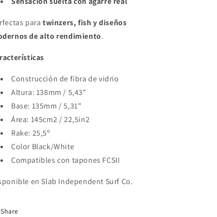
Sensación suelta con agarre real
rfectas para
twinzers, fish y diseños
dernos de alto rendimiento
.
racterísticas
Construcción de fibra de vidrio
Altura: 138mm / 5,43"
Base: 135mm / 5,31"
Área: 145cm2 / 22,5in2
Rake: 25,5º
Color Black/White
Compatibles con tapones FCSII
sponible en Slab Independent Surf Co.
Share