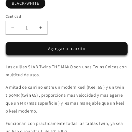
BLACK/WHITE
Cantidad
Reducir
Aumentar
cantidad
cantidad
para
para
Agregar al carrito
Quillas
Quillas
SLAB
SLAB
Twins
Twins
Las quillas SLAB Twins THE MAKO son unas Twins únicas con
THE
THE
MAKO
MAKO
multitud de usos.
-
-
Black/White
Black/White
A mitad de camino entre un modern keel (Keel 69 ) y un twin
-
-
tipoMR (twin 69) , proporciona mas velocidad y mas agarre
2
2
que un MR (mas superficie ) y es mas manejable que un keel
Tabs
Tabs
Clic
Clic
o keel moderno.
Funcionan con practicamente todas las tablas twin, ya sea
un fish o roundtail, de 5'0 a 9'0.