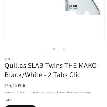
Abrir
Ab
elemento
e
multimedia
m
de
1
/
2
1
2
en
e
SLAB
una
u
Quillas SLAB Twins THE MAKO -
ventana
v
modal
m
Black/White - 2 Tabs Clic
Precio
€64,90 EUR
habitual
Impuestos incluidos. Los
gastos de envío
se calculan en la pantalla de pago.
Color