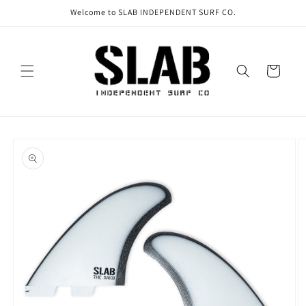
Ir
Welcome to SLAB INDEPENDENT SURF CO.
directamente
al contenido
Carrito
Ir
directamente
a la
información
del producto