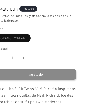
ecio
64,90 EUR
Agotado
bitual
uestos incluidos. Los
gastos de envío
se calculan en la
talla de pago.
or
Variante
ORANGE/CREAM
agotada
o
no
ntidad
disponible
Reducir
Aumentar
cantidad
cantidad
para
para
Agotado
Quillas
Quillas
SLAB
SLAB
Twins
Twins
s quillas SLAB Twins 69 M.R. están inspiradas
69
69
M.R.
M.R.
 las míticas quillas de Mark Richard. Ideales
-
-
ra tablas de surf tipo Twin Modernas.
Orange/Cream
Orange/Cream