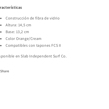
-
-
racterísticas
2
2
Tabs
Tabs
Construcción de fibra de vidrio
Clic
Clic
Altura: 14,5 cm
Base: 13,2 cm
Color Orange/Cream
Compatibles con tapones FCS II
sponible en Slab Independent Surf Co.
Share