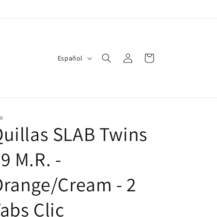
Iniciar
I
Carrito
Español
sesión
d
i
o
m
AB
uillas SLAB Twins
a
9 M.R. -
range/Cream - 2
abs Clic