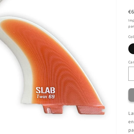
Pr
€
ha
Imp
pan
Col
Ca
La
en
pa