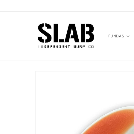
Ir
directamente
al contenido
FUNDAS
Ir
directamente
a la
información
del producto