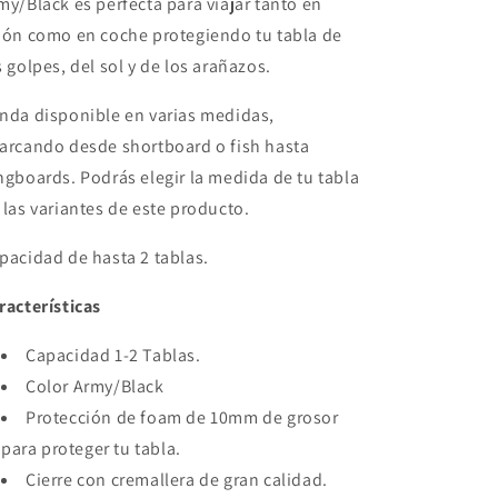
my/Black es
perfecta para viajar tanto en
Army/Black
Army/Black
ión como en coche protegiendo tu tabla de
(1-
(1-
s golpes, del sol y de los arañazos.
2
2
Tablas)
Tablas)
nda disponible en varias medidas,
arcando desde shortboard o fish hasta
ngboards. Podrás elegir la medida de tu tabla
 las variantes de este producto.
pacidad de hasta 2 tablas.
racterísticas
Capacidad 1-2 Tablas.
Color Army/Black
Protección de foam de 10mm de grosor
para proteger tu tabla.
Cierre con cremallera de gran calidad.