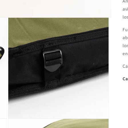
Ar
av
lo
Fu
ab
lo
en
Ca
Ca
Abrir
elemento