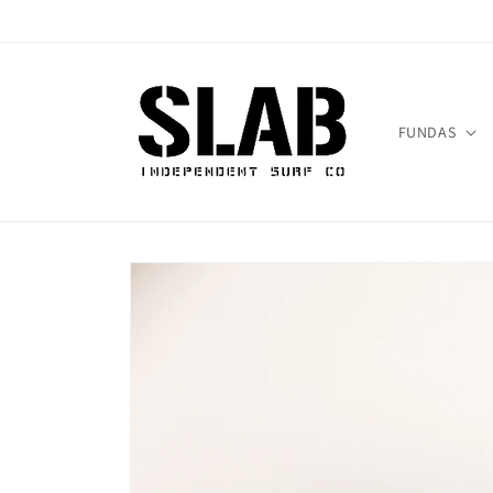
Ir
directamente
al contenido
FUNDAS
Ir
directamente
a la
información
del producto