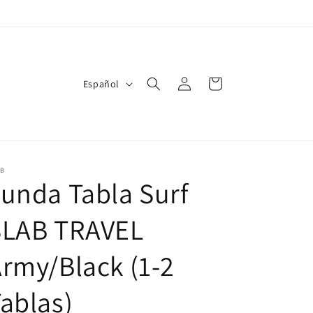
Iniciar
I
Carrito
Español
sesión
d
i
o
m
AB
unda Tabla Surf
a
SLAB TRAVEL
rmy/Black (1-2
ablas)